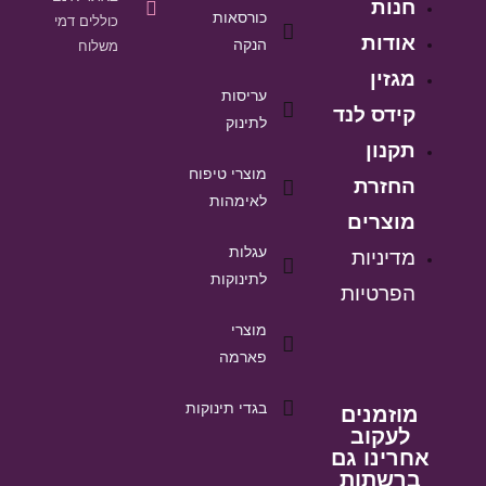
חנות
כורסאות
כוללים דמי
אודות
הנקה
משלוח
מגזין
עריסות
קידס לנד
לתינוק
תקנון
מוצרי טיפוח
החזרת
לאימהות
מוצרים
עגלות
מדיניות
לתינוקות
הפרטיות
מוצרי
פארמה
בגדי תינוקות
מוזמנים
לעקוב
אחרינו גם
ברשתות