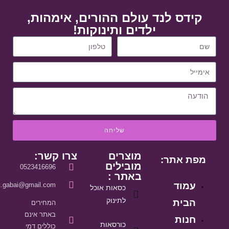
קידס לנד עולם ההורים, אימהות,
ילדים ותינוקות!
שליחה
מוצרים
צרו קשר:
מפת אתר:
מובילים
0523416696
באתר :
עמוד
it.gabai@gmail.com
כסאות אוכל
לתינוק
הבית
המחירים
באתר אינם
חנות
כורסאות
כוללים דמי