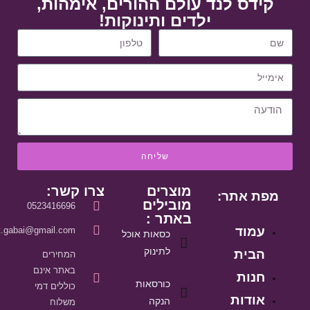
קידס לנד עולם ההורים, אימהות,
ילדים ותינוקות!
שליחה
מוצרים
צרו קשר:
מפת אתר:
מובילים
0523416696
באתר :
עמוד
it.gabai@gmail.com
כסאות אוכל
לתינוק
הבית
המחירים
באתר אינם
חנות
כורסאות
כוללים דמי
אודות
הנקה
משלוח