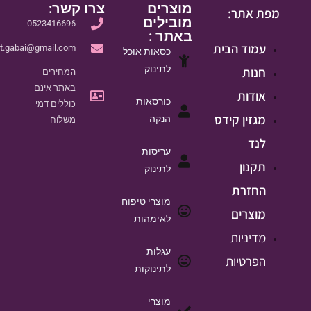
מוצרים
צרו קשר:
מפת אתר:
מובילים
0523416696
באתר :
עמוד הבית
it.gabai@gmail.com
כסאות אוכל
לתינוק
חנות
המחירים
באתר אינם
אודות
כורסאות
כוללים דמי
מגזין קידס
הנקה
משלוח
לנד
עריסות
תקנון
לתינוק
החזרת
מוצרי טיפוח
מוצרים
לאימהות
מדיניות
עגלות
הפרטיות
לתינוקות
מוצרי