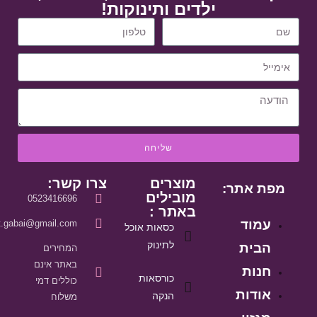
ילדים ותינוקות!
שליחה
מוצרים
צרו קשר:
מפת אתר:
מובילים
0523416696
באתר :
עמוד
it.gabai@gmail.com
כסאות אוכל
לתינוק
הבית
המחירים
באתר אינם
חנות
כורסאות
כוללים דמי
אודות
הנקה
משלוח