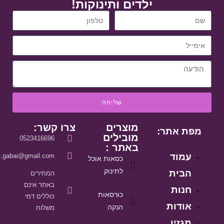
ילדים ותינוקות!
שליחה
מוצרים
צרו קשר:
מפת אתר:
מובילים
0523416696
באתר :
עמוד
it.gabai@gmail.com
כסאות אוכל
לתינוק
הבית
המחירים
באתר אינם
חנות
כורסאות
כוללים דמי
אודות
הנקה
משלוח
מגזין