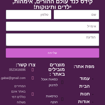
קידס לנד עולם ההורים, אימהות,
ילדים ותינוקות!
שליחה
מוצרים
צרו קשר:
מפת אתר:
מובילים
0523416696
באתר :
עמוד
it.gabai@gmail.com
כסאות אוכל
לתינוק
הבית
המחירים
באתר אינם
חנות
כורסאות
כוללים דמי
אודות
הנקה
משלוח