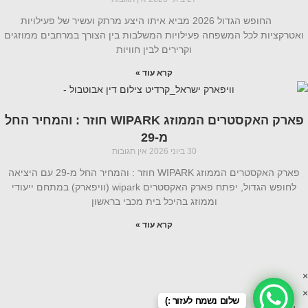
החופש הגדול 2026 מביא איתו היצע מרתק ועשיר של פעילויות
ואטרקציות לכל המשפחה פעילויות המשלבות בין הצורך במרחבים ממוזגים
וקרירים לבין חוויות
קרא עוד »
פארק האקסטרים הממוזג WIPARK חוזר : והמחיר החל
מ-29
30 ביוני 2026
אין תגובות
פארק האקסטרים הממוזג WIPARK חוזר : והמחיר החל מ-29 עם היציאה
לחופש הגדול, יפתח פארק האקסטרים wipark (וויפארק) במתחם ייעודי
וממוזג בהיכל בית מכבי בראשון
קרא עוד »
×
×
שלום נשמח לעזור :)