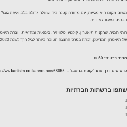
משום מקום היא מגיעה, עם מזוודה קטנה ביד ושאלה גדולה בלב: איפה גוגו? 
הבתים בשכונה ציורית.
של תיאטרון המדיטק, זכתה בפרס ההצגה הטובה ביותר לגיל הרך לשנת 2020. בימים אלה עובדת על הצגה חדשה למבוגרים.
מחיר כרטיס: 50 ₪
כרטיסים דרך אתר 'קופת בראבו' –
s://ww.kartisim.co.il/announce/68655
שתפו ברשתות חברתיות