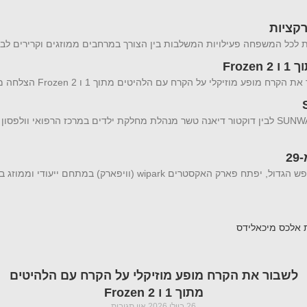
Fro
שיתוף פעולה מיוחד בין ענת יהב יזמית ומבעלי מותג בגדי ההגנה מהשמש SUNWAY לבין דוקטור דיאנה טשר מנהלת מחלקת ילדים במרכז הרפואי
פארק האקסטרים הממוזג WIPARK חוזר : והמחיר החל מ-29 עם היציאה לחופש הגדול, יפתח פארק האקסטרים wipark (
 אלכס מיכאלידס
לשבור את הקרח מופע מוזיקלי על הקרח עם הלהיטים
מתוך 1 ו Frozen 2
26 ביולי 2026
אין תגובות