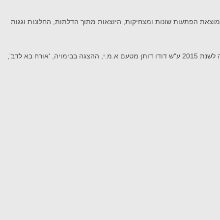
 מוצאת הפתעות שונות ומצחיקות, היוצאות מתוך הדלתות, החלונות וגגות
רותי תמיר, שחקנית תיאטרון, קולנוע וטלוויזיה, בימאית ומחזאית, יוצרת תיאטרון פיזי, מופיעה בפסטיבלי תיאטרון ברחבי העולם, זוכת פרס השחקנית הטובה לשנת 2015 ע"ש דודו דותן מטעם א.מ.י, ההצגה בבימויה, 'אורח בא לדב',