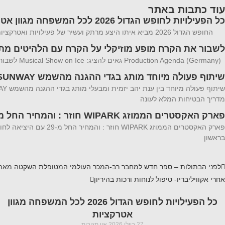
עוד כתבות באתר
כל הפעילויות לחופש הגדול 2026 לכל המשפחה מגוון אטרקציות
החופש הגדול 2026 מביא איתו היצע מרתק ועשיר של פעילויות ואטרקציות לכל המשפחה פעילויות המשלבות בין הצורך במרחבים ממוזגים וקרירים לבין חוויות
לשבור את הקרח מופע מוזיקלי על הקרח עם הלהיטים מתוך 1 ו zen 2
Production Agenda (Germany) גאים להציג: Musical Show on Ice לשבור את הקרח מופע מוזיקלי על הקרח עם הלהיטים מתוך 1 ו Frozen 2 הצלחה מסחררת ב-20
שיתוף פעולה מיוחד מותג בגדי ההגנה מהשמש SUNWAY
מדריך הבטיחות המלא לעונה
פארק האקסטרים הממוזג WIPARK חוזר : והמחיר החל מ-29
בראשון
לפני
הבתולות – ספר חדש למחבר רב-המכר העולמי המטופלת השקטה מאת
אחרי
אקוויליבריו- טיפול לנוחות ורכות בהיריון
כל הפעילויות לחופש הגדול 2026 לכל המשפחה מגוון
אטרקציות
27 ביולי 2026
אין תגובות