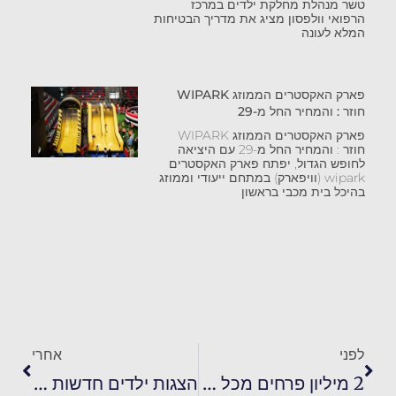
טשר מנהלת מחלקת ילדים במרכז
הרפואי וולפסון מציג את מדריך הבטיחות
המלא לעונה
פארק האקסטרים הממוזג WIPARK
חוזר : והמחיר החל מ-29
פארק האקסטרים הממוזג WIPARK
חוזר : והמחיר החל מ-29 עם היציאה
לחופש הגדול, יפתח פארק האקסטרים
wipark (וויפארק) במתחם ייעודי וממוזג
בהיכל בית מכבי בראשון
לפני
אחרי
2 מיליון פרחים מכל העולם (ומעוטף עזה) בתערוכה הגדולה בישראל
הצגות ילדים חדשות שכדאי להכיר