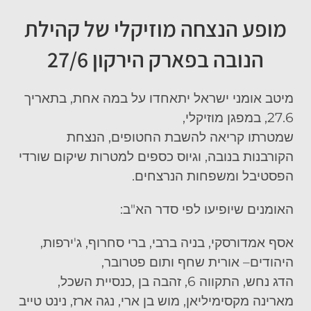
מופע הנצחה
מוזיקלי של קהילת
הנובה
בפארק הירקון 27/6
מיטב אומני ישראל יתאחדו על במה אחת, בתאריך
27.6, במפגן מוזיקלי,
שמטרתו קריאה להשבת החטופים, הנצחת
הקורבנות
בנובה
, וגיוס כספים למטרות שיקום שורדי
הפסטיבל ומשפחות הנרצחים.
ה
אומנים שיופיעו לפי סדר הא"ב:
אסף אמדורסקי, בניה ברבי, ברי סחרוף, ג'ירפות,
היהודים
– אורית שחף ותום
פטרובר
,
הדג נחש, התקווה 6, זהבה בן ,כנסיית השכל,
מ
א
רינה
מקסימ
י
ליאן
,
מוש בן ארי, נגה ארז, נינט טייב