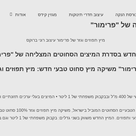
ורסת הנקה
עיצוב חדרי תינוקות
מגזין קידס
אודות
 של "פרימור"
חדש בסדרת המיצים
הסחוטים
המ
צליחה של
"
פרימ
ימור" משיקה
מיץ סחוט טבעי חדש:
מיץ תפוזים וג
40 מ"ל ובבקב
וק
משפחתי של 1
ליטר
•
המיצים
בעלי
ערכים
תזונתיים
ו
הטבעיים הסחוטים
המוביל
בישר
א
ל
,
משיק
ה
מיץ תפוזים וג
זר 100% ס
חוט טב
י ותפוזים.
ה
מיץ
החדש
משווק בשני גדלים:
בקבוק
משפחתי של 1 ליטר וגם בב