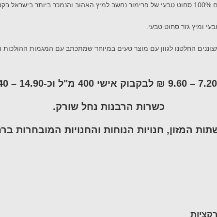
טבעי
ש
ל פרימור נחשב ל
מיץ האהוב והנמכר ביותר בישראל בקט
עי ומיץ גזר סחוט טבעי.
צוננים החלטנו
ל
גוון עם
מוצר טעים במיוחד שמתכתב ע
ם המגמות ההולכות ו
20
.
7
–
9.
60
₪
לבקבוק אישי 400 מ"ל וכ-14.90
–
17.
40
כשרות
הרבנות
נחל שורק
.
תות המזון
, חנויות
ה
נוחות
והחנויות המובחר
ות
ברח