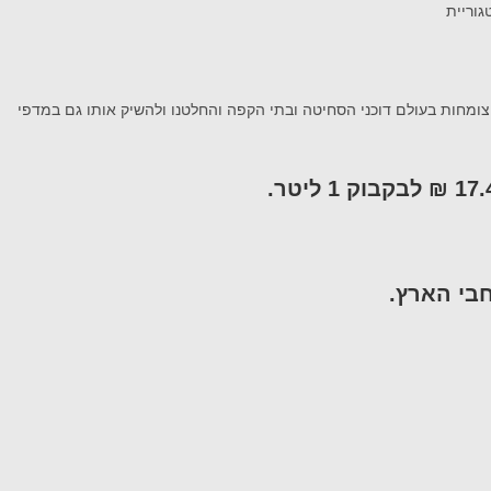
ג
וריית
צומחות בעולם
דוכני
הסחי
טה
ובתי הקפה והחלטנ
ו
ולהשיק
אותו גם במדפי
₪
לבקבוק
1
ליטר
.
בי הארץ
.