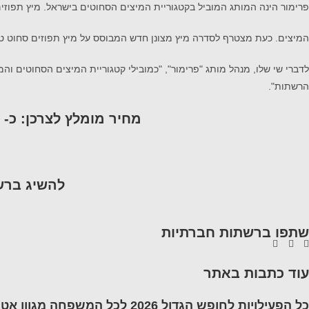
פרימ
ור
הינה ה
מותג
המוביל בק
טגוריית המיצים
הסחוטים
בישראל.
מיץ תפוזים 100% סחוט 
המיצים
.
כע
ת מצטרף לסדרה מיץ
מצונן
חדש
המבוסס על מיץ תפוזים סחוט טב
לד
ברי
ש
י שלו, מנהל מותג "פרימור",
"
כמובילי קטגוריית המיצים הסחוטים והמ
הרשתות
"
.
מחיר מומלץ
לצר
כן
:
כ-
ל
השיג ברש
שתפו ברשתות חברתיות
עוד כתבות באתר
כל הפעילויות לחופש הגדול 2026 לכל המשפחה מגוון אטרקציות