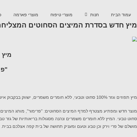
עמוד הבית
חנות
מוצרי טיפוח
מוצרי פארמה
כ
מיץ חדש בסדרת המיצים הסחוטים המצליחה
מיץ 
"פר
מיץ תפוזים ו
ג
ז
ר 100% סחוט
וטבעי
, ללא חומרים משמרים, ישווק בבקבוק
אישי של 0
מוצר חדש ומפתיע מצטרף למדף המיצים הסחוטים:
"
פרימור
",
מותג
המיצים 
סחוט טבעי.
המיץ
ללא חומרים משמרים
ונהנ
ה
מ
סגולות בריאותיות של גזר טבע
מושלם של
פרי וירק וכן
טבע וטעם
ו
מעניק
תחושה של בית קפה אצלכם
בבית.