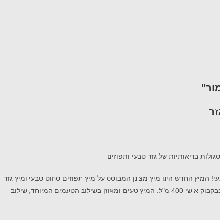
ור"
זר
סגולות
בריאותיות של
גזר טבעי ותפוזים
עי
!
המיץ החדש
הינו
מ
יץ
מצונן המבוסס על מיץ תפוזים סחוט טבעי ומיץ גזר
קבוק אישי 40
0
מ"ל.
המיץ טעים ו
מאוזן בשילו
ב הטעמים ה
מיוחד,
שילוב