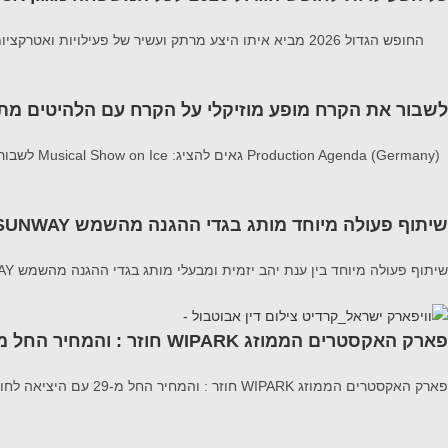
החופש הגדול 2026 מביא איתו היצע מרתק ועשיר של פעילויות ואטרקציות לכל המשפחה פעילויות המשלבות בין הצורך במרחבים ממוזגים וקרירים לבין חוויות
לשבור את הקרח מופע מוזיקלי על הקרח עם הלהיטים מתוך 1 ו zen 2
Production Agenda (Germany) גאים להציג: Musical Show on Ice לשבור את הקרח מופע מוזיקלי על הקרח עם הלהיטים מתוך 1 ו Frozen 2 הצלחה מסחררת ב-20
שיתוף פעולה מיוחד מותג בגדי ההגנה מהשמש SUNWAY
שיתוף פעולה מיוחד בין ענת יהב יזמית ומבעלי מותג בגדי ההגנה מהשמש SUNWAY לבין דוקטור דיאנה טשר מנהלת מחלקת ילדים במרכז הרפואי וולפסון מציג את מדריך הבטיחות המלא לעונה
פארק האקסטרים הממוזג WIPARK חוזר : והמחיר החל מ-29
פארק האקסטרים הממוזג WIPARK חוזר : והמחיר החל מ-29 עם היציאה לחופש הגדול, יפתח פארק האקסטרים wipark (וויפארק) במתחם ייעודי וממוזג בהיכל בית מכבי בראשון