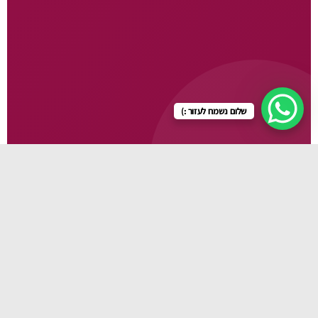
שלום נשמח לעזור :)
גלו עוד
🛏️ עריסות
🍽️ כיסאות אוכל
🚼 עגלות
👜 תיקי החתלה
🍼 מוצרי תינוקות
👶 מנשאים
👕 בגדי תינוק
🧴 מוצרי טיפוח
💊 מוצרי פארמה
🪑 כורסות הנקה