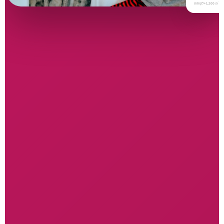
⭐
מ-1,200+ לקוחות