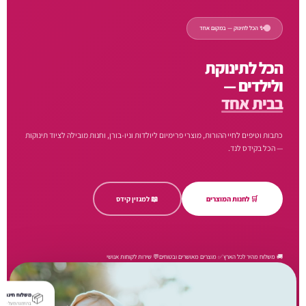
✨ הכל לתינוק — במקום אחד
הכל לתינוקת
ולילדים —
בבית אחד
כתבות וטיפים לחיי ההורות, מוצרי פרימיום ליולדות וניו-בורן, וחנות מובילה לציוד תינוקות
— הכל בקידס לנד.
🛒 לחנות המוצרים
📖 למגזין קידס
🚚 משלוח מהיר לכל הארץ
✅ מוצרים מאושרים ובטוחים
💬 שירות לקוחות אנושי
📦
משלוח חינם
בהזמנה מעל ₪250