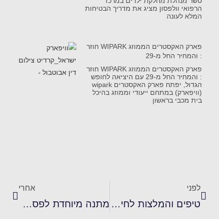
טשר מנהלת מחלקת ילדים במרכז
הרפואי וולפסון מציג את מדריך הבטיחות
המלא לעונה
פארק האקסטרים הממוזג WIPARK חוזר
: והמחיר החל מ-29
פארק האקסטרים הממוזג WIPARK חוזר
: והמחיר החל מ-29 עם היציאה לחופש
הגדול, יפתח פארק האקסטרים wipark
(וויפארק) במתחם ייעודי וממוזג בהיכל
בית מכבי בראשון
לפני
אחרי
טיפים והמלצות לחינוך התינוק לשתייה עצמאית
מתנה מיוחדת לפסח – יומן משפחה מרגש – 'דברים שרציתי לומר'