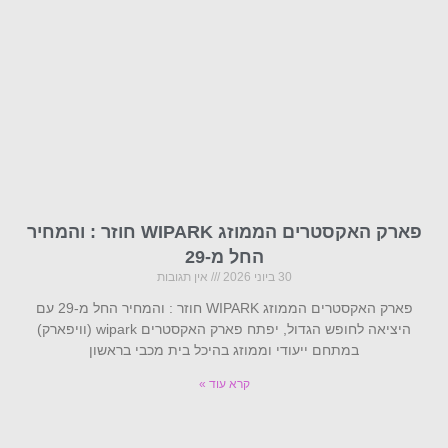
פארק האקסטרים הממוזג WIPARK חוזר : והמחיר
החל מ-29
30 ביוני 2026
אין תגובות
פארק האקסטרים הממוזג WIPARK חוזר : והמחיר החל מ-29 עם
היציאה לחופש הגדול, יפתח פארק האקסטרים wipark (וויפארק)
במתחם ייעודי וממוזג בהיכל בית מכבי בראשון
קרא עוד »