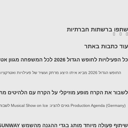
שתפו ברשתות חברתיות
עוד כתבות באתר
כל הפעילויות לחופש הגדול 2026 לכל המשפחה מגוון אטרקציות
החופש הגדול 2026 מביא איתו היצע מרתק ועשיר של פעילויות ואטרקציות לכל המשפחה פעילויות המשלבות בין הצורך במרחבים ממוזגים וקרירים לבין חוויות
לשבור את הקרח מופע מוזיקלי על הקרח עם הלהיטים מתוך 1 ו zen 2
Production Agenda (Germany) גאים להציג: Musical Show on Ice לשבור את הקרח מופע מוזיקלי על הקרח עם הלהיטים מתוך 1 ו Frozen 2 הצלחה מסחררת ב-20
שיתוף פעולה מיוחד מותג בגדי ההגנה מהשמש SUNWAY