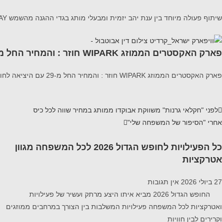
שיתוף פעולה מיוחד בין ענת יהב יזמית ומבעלי מותג בגדי ההגנה מהשמש SUNWAY לבין דוקטור דיאנה טשר מנהלת מחלקת ילדים במרכז הרפואי וולפסון מציג את מדריך הבטיחות המלא לעונה
פארק האקסטרים הממוזג WIPARK חוזר : והמחיר החל מ-29
פארק האקסטרים הממוזג WIPARK חוזר : והמחיר החל מ-29 עם היציאה לחופש הגדול, יפתח פארק האקסטרים wipark (וויפארק) במתחם ייעודי וממוזג בהיכל בית מכבי בראשון
לפני
"חקלאי גרנות" משווקת אבוקדו ממותג במחיר שווה לכל כיס
אחרי
"הסיפור של המשפחה שלי"
כל הפעילויות לחופש הגדול 2026 לכל המשפחה מגוון
אטרקציות
27 ביולי 2026
אין תגובות
החופש הגדול 2026 מביא איתו היצע מרתק ועשיר של פעילויות
ואטרקציות לכל המשפחה פעילויות המשלבות בין הצורך במרחבים ממוזגים
וקרירים לבין חוויות