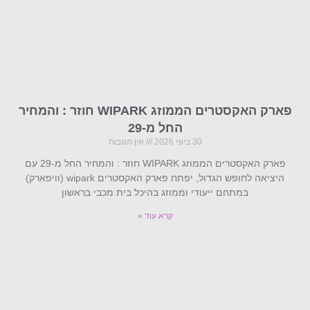
פארק האקסטרים הממוזג WIPARK חוזר : והמחיר
החל מ-29
30 ביוני 2026
אין תגובות
פארק האקסטרים הממוזג WIPARK חוזר : והמחיר החל מ-29 עם
היציאה לחופש הגדול, יפתח פארק האקסטרים wipark (וויפארק)
במתחם ייעודי וממוזג בהיכל בית מכבי בראשון
קרא עוד »