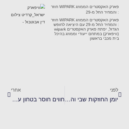
פארק האקסטרים הממוזג WIPARK חוזר
: והמחיר החל מ-29
פארק האקסטרים הממוזג WIPARK חוזר
: והמחיר החל מ-29 עם היציאה לחופש
הגדול, יפתח פארק האקסטרים wipark
(וויפארק) במתחם ייעודי וממוזג בהיכל
בית מכבי בראשון
לפני
אחרי
יומן החוזקות שבי וההצלחות שלי לילדים
חווים חוסר בטחון עצמי בתקשורת בשפה האנגלית?