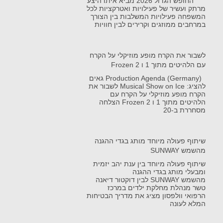
החופש הגדול 2026 מביא איתו היצע
מרתק ועשיר של פעילויות ואטרקציות לכל
המשפחה פעילויות המשלבות בין הצורך
במרחבים ממוזגים וקרירים לבין חוויות
לשבור את הקרח מופע מוזיקלי על הקרח
עם הלהיטים מתוך 1 ו Frozen 2
Production Agenda (Germany) גאים
להציג: Musical Show on Ice לשבור את
הקרח מופע מוזיקלי על הקרח עם
הלהיטים מתוך 1 ו Frozen 2 הצלחה
מסחררת ב-20
שיתוף פעולה מיוחד מותג בגדי ההגנה
מהשמש SUNWAY
שיתוף פעולה מיוחד בין ענת יהב יזמית
ומבעלי מותג בגדי ההגנה
מהשמש SUNWAY לבין דוקטור דיאנה
טשר מנהלת מחלקת ילדים במרכז
הרפואי וולפסון מציג את מדריך הבטיחות
המלא לעונה