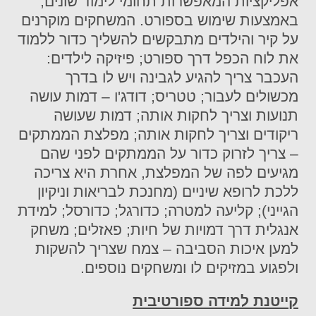
אפליקציות המאפשרות תחומי לימוד שונים,
באמצעות שימוש בספורט. המשחקים מוקרנים
על קיר והילדים מתבקשים להשליך כדור ללמוד
את לוח הכפל דרך ספורט; פיזיקה לילדים:
העכבר צריך להגיע לגבינה ויש לו בדרך
מכשולים לעבור; טטריס; דודג'ו – דמות עושה
תנועות וצריך לחקות אותה; דמות שעושה
ריקודים וצריך לחקות אותה; מפלצת הממתקים
– צריך לזרוק כדור על הממתקים לפני שהם
מגיעים לפה של המפלצת, אחרת היא צריכה
ללכת לרופא שיניים (מחנכת לבריאות וניקיון
הגייני); קליעה למטרה; כדורגל; כדורסל; למידת
אנגלית דרך דמויות של חיות; פאזלים; משחק
למען איכות הסביבה – צמח שצריך להשקות
ולפגוע במזיקים לו ומשחקים נוספים.
קייטנת למידה ספורטיבית