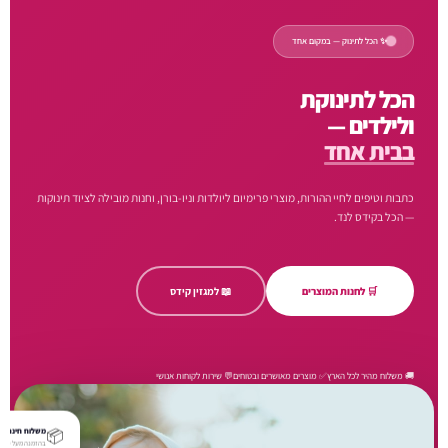
✨ הכל לתינוק — במקום אחד
הכל לתינוקת
ולילדים —
בבית אחד
כתבות וטיפים לחיי ההורות, מוצרי פרימיום ליולדות וניו-בורן, וחנות מובילה לציוד תינוקות
— הכל בקידס לנד.
🛒 לחנות המוצרים
📖 למגזין קידס
🚚 משלוח מהיר לכל הארץ
✅ מוצרים מאושרים ובטוחים
💬 שירות לקוחות אנושי
📦
משלוח חינם
בהזמנה מעל ₪250