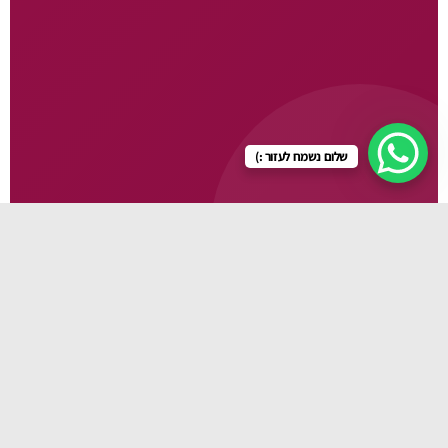
שלום נשמח לעזור :)
גלו עוד
🛏️ עריסות
🍽️ כיסאות אוכל
🚼 עגלות
👜 תיקי החתלה
🍼 מוצרי תינוקות
👶 מנשאים
👕 בגדי תינוק
🧴 מוצרי טיפוח
💊 מוצרי פארמה
🪑 כורסות הנקה