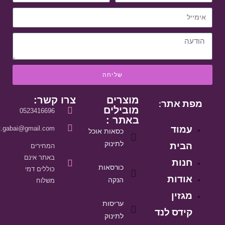
שליחה
מוצרים
צרו קשר:
מפת אתר:
מובילים
0523416696
באתר :
עמוד
it.gabai@gmail.com
כסאות אוכל
הבית
לתינוק
המחירים
באתר אינם
חנות
כורסאות
כוללים דמי
אודות
הנקה
משלוח
מגזין
עריסות
קידס לנד
לתינוק