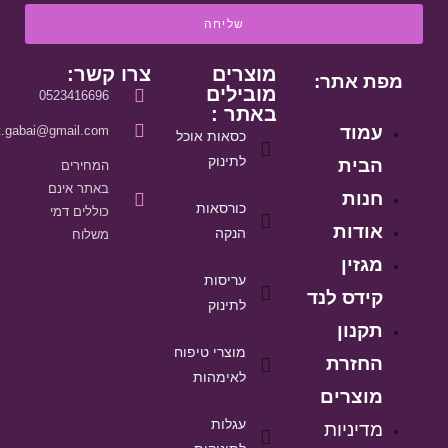
שליחה
מוצרים
צרו קשר:
מפת אתר:
מובילים
0523416696
באתר :
עמוד
it.gabai@gmail.com
כסאות אוכל
לתינוק
הבית
המחירים
באתר אינם
חנות
כורסאות
כוללים דמי
אודות
הנקה
משלוח
מגזין
עריסות
קידס לנד
לתינוק
תקנון
מוצרי טיפוח
החזרת
לאימהות
מוצרים
עגלות
מדיניות